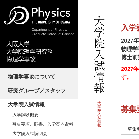
入学
202
物理学
博士前
202
物理学専攻について
す。
研究グループ／スタッフ
大学院入試情報
募集
入学試験概要
募集要項、願書、入学案内資料
募集
大学院入試説明会